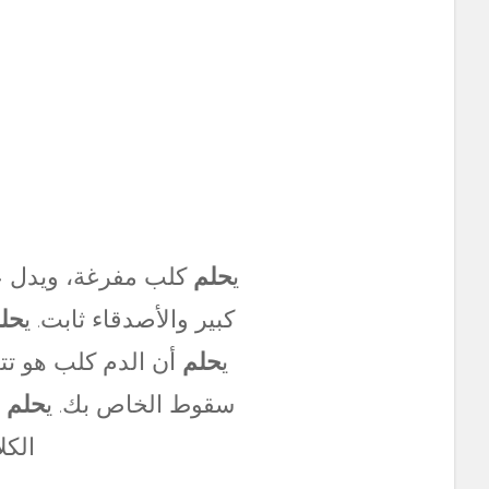
ي
حلم
كلب مفرغة، ويدل على
كبير والأصدقاء ثابت. ي
حل
ي
حلم
أن الدم كلب هو تت
سقوط الخاص بك. ي
حلم 
الكل