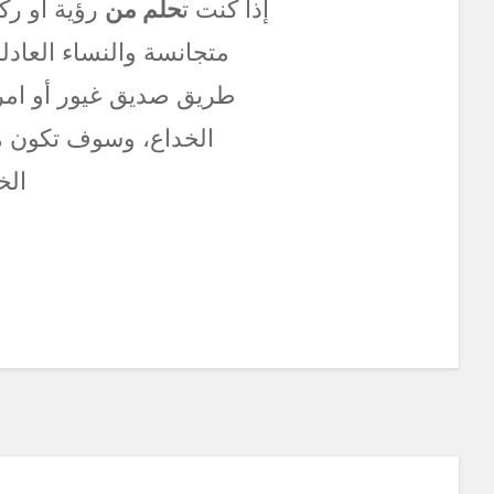
إذا كنت ت
حلم من
رؤية أو رك
متجانسة والنساء العادل
طريق صديق غيور أو امر
الخداع، وسوف تكون مذنب
الخ