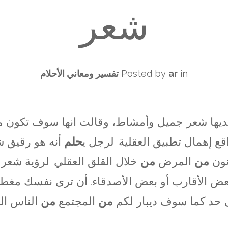
شعر
in
ar
Posted by
تفسير ومعاني الأحلام
ديها شعر جميل وأمشاط، وقالت انها سوف تكون 
 إهمال تطبيق العقلية. لرجل ي
حلم
أنه هو رقيق ش
نون
من
المرض
من
خلال القلق العقلي. لرؤية شعر
ض الأقارب أو بعض الأصدقاء. أن ترى نفسك مغط
ى حد كما سوف ديبار لكم
من
المجتمع
من
الناس الم