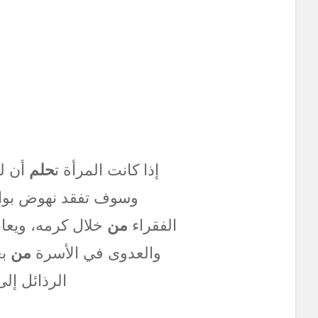
إذا كانت المرأة ت
حلم
أن ل
وسوف تفقد نهوض بواقع
الفقراء
من
خلال كرمه، ويعا
والعدوى في الأسرة
من
بع
الرذائل إل