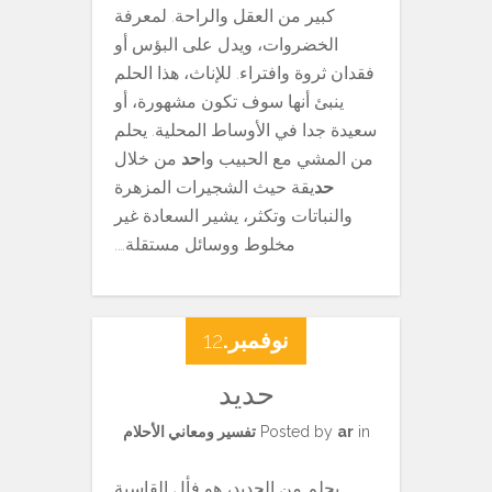
كبير من العقل والراحة. لمعرفة
الخضروات، ويدل على البؤس أو
فقدان ثروة وافتراء. للإناث، هذا الحلم
ينبئ أنها سوف تكون مشهورة، أو
سعيدة جدا في الأوساط المحلية. يحلم
من المشي مع الحبيب وا
حد
من خلال
حد
يقة حيث الشجيرات المزهرة
والنباتات وتكثر، يشير السعادة غير
مخلوط ووسائل مستقلة….
نوفمبر.
12
حديد
in
ar
Posted by
تفسير ومعاني الأحلام
يحلم من الحديد، هو فأل القاسية