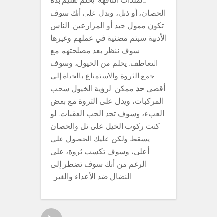
…لملذات التافهة. يحلم تقليم بدة
الحصان، أو ذيل، ويدل على أنك سوف
تكون ممول جيد أو المزارعين. الناس
الأدبية سيتم مضنية في عملهم وغيرها
سوف ننظر بعد مصلحتهم مع
التعاطف. يحلم من الخيول، وسوف
جمع الثروة والاستمتاع بالحياة إلى
أقصى
حد
ممكن. لرؤية الخيول سحب
المركبات، ويدل على الثروة مع بعض
العبء، وسوف تجد الحب العقبات. لو
كنت ركوب الخيل على تل والحصان
يسقط ولكن عليك الحصول على
أعلى، وسوف تكسب ثروة، على
الرغم من أنك سوف تضطر إلى
النضال ضد الأعداء والغير…