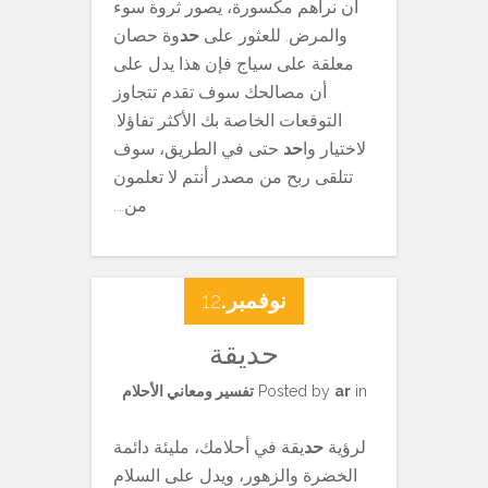
أن نراهم مكسورة، يصور ثروة سوء
والمرض. للعثور على
حد
وة حصان
معلقة على سياج فإن هذا يدل على
أن مصالحك سوف تقدم تتجاوز
التوقعات الخاصة بك الأكثر تفاؤلا.
لاختيار وا
حد
حتى في الطريق، سوف
تتلقى ربح من مصدر أنتم لا تعلمون
من….
نوفمبر.
12
حديقة
in
ar
Posted by
تفسير ومعاني الأحلام
لرؤية
حد
يقة في أحلامك، مليئة دائمة
الخضرة والزهور، ويدل على السلام