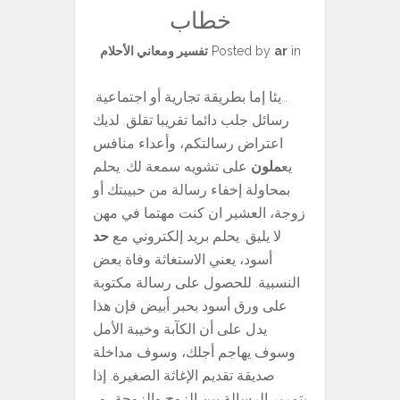
خطاب
in
ar
Posted by
تفسير ومعاني الأحلام
…يئا إما بطريقة تجارية أو اجتماعية.
رسائل جلب دائما تقريبا تقلق. لديك
اعتراض رسالتكم، وأعداء منافس
يع
ملون
على تشويه سمعة لك. يحلم
بمحاولة إخفاء رسالة من حبيبتك أو
زوجة، العشير ان كنت مهتما في مهن
لا يليق. يحلم بريد إلكتروني مع
حد
أسود، يعني الاستغاثة وفاة بعض
النسبية. للحصول على رسالة مكتوبة
على ورق أسود بحبر أبيض فإن هذا
يدل على أن الكآبة وخيبة الأمل
وسوف يهاجم أجلك، وسوف مداخلة
صديقة تقديم الإغاثة الصغيرة. إذا
بتمرير الرسالة بين الزوج والزوجة، و…